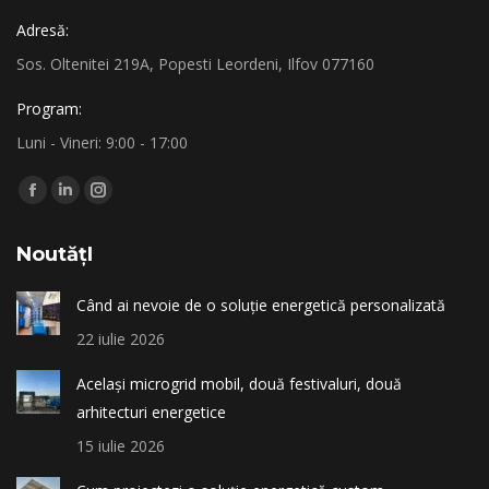
Adresă:
Sos. Oltenitei 219A, Popesti Leordeni, Ilfov 077160
Program:
Luni - Vineri: 9:00 - 17:00
Find us on:
Facebook
Linkedin
Instagram
page
page
page
NoutățI
opens
opens
opens
in
in
in
Când ai nevoie de o soluție energetică personalizată
new
new
new
22 iulie 2026
window
window
window
Același microgrid mobil, două festivaluri, două
arhitecturi energetice
15 iulie 2026