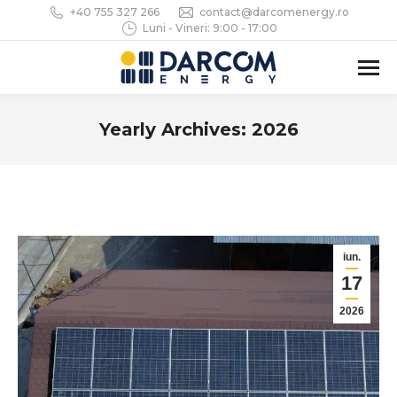
+40 755 327 266
contact@darcomenergy.ro
Luni - Vineri: 9:00 - 17:00
Yearly Archives:
2026
You are here:
iun.
17
2026