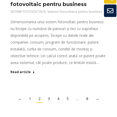
fotovoltaic pentru business
SISTEME FOTOVOLTAICE
,
Sisteme fotovoltaice pentru business
Dimensionarea unui sistem fotovoltaic pentru business
nu începe cu numărul de panouri și nici cu suprafața
disponibilă pe acoperiș. Începe cu datele reale ale
companiei: consum, program de funcționare, putere
instalată, curba de consum, condiții de montaj și
obiective tehnice. Un calcul corect arată ce putere poate
avea sistemul, cât poate produce, ce limitări există…
Read article
←
1
2
3
4
5
…
8
→