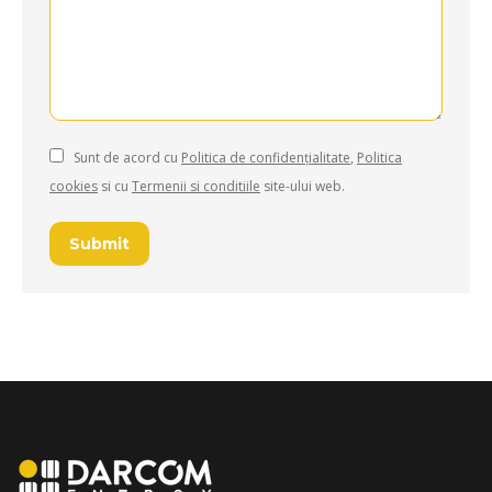
Sunt de acord cu
Politica de confidențialitate
,
Politica
cookies
si cu
Termenii si conditiile
site-ului web.
Submit