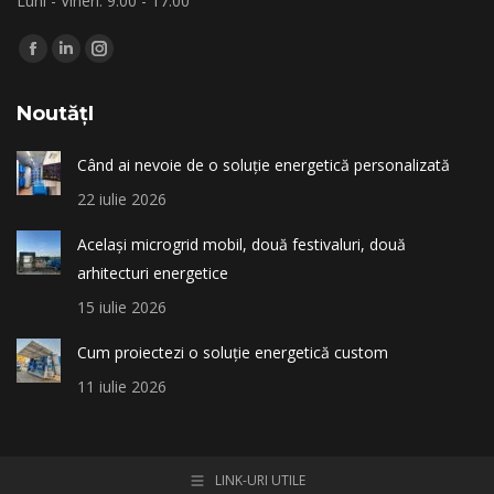
Luni - Vineri: 9:00 - 17:00
Find us on:
Facebook
Linkedin
Instagram
page
page
page
NoutățI
opens
opens
opens
in
in
in
Când ai nevoie de o soluție energetică personalizată
new
new
new
22 iulie 2026
window
window
window
Același microgrid mobil, două festivaluri, două
arhitecturi energetice
15 iulie 2026
Cum proiectezi o soluție energetică custom
11 iulie 2026
LINK-URI UTILE