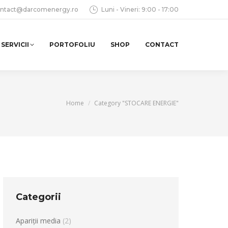
ntact@darcomenergy.ro
Luni - Vineri: 9:00 - 17:00
SERVICII
PORTOFOLIU
SHOP
CONTACT
You are here:
Home
Category "STOCARE ENERGIE"
Categorii
Apariții media
(2)