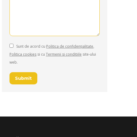
Sunt de acord cu
Politica de confidențialitate
,
Politica cookies
si cu
Termenii si conditiile
site-ului
web.
Submit