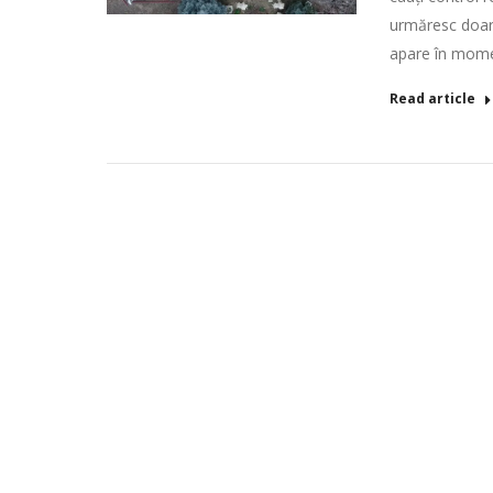
urmăresc doar 
apare în mome
Read article