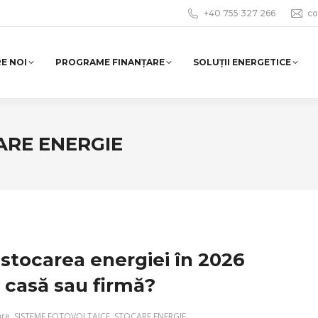
+40 755 327 266
co
E NOI
PROGRAME FINANȚARE
SOLUȚII ENERGETICE
ARE ENERGIE
 stocarea energiei în 2026
 casă sau firmă?
are
,
SISTEME FOTOVOLTAICE
,
STOCARE ENERGIE