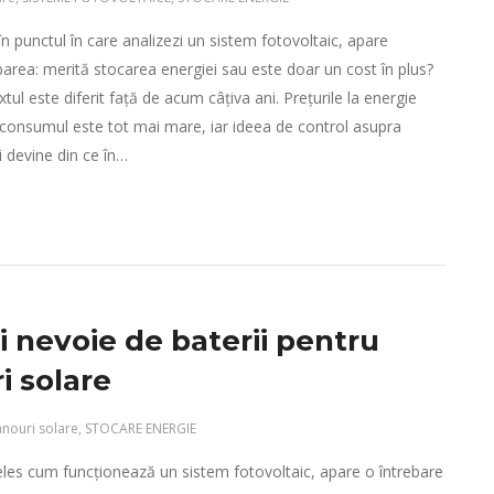
n punctul în care analizezi un sistem fotovoltaic, apare
ebarea: merită stocarea energiei sau este doar un cost în plus?
tul este diferit față de acum câțiva ani. Prețurile la energie
, consumul este tot mai mare, iar ideea de control asupra
i devine din ce în…
i nevoie de baterii pentru
i solare
anouri solare
,
STOCARE ENERGIE
eles cum funcționează un sistem fotovoltaic, apare o întrebare