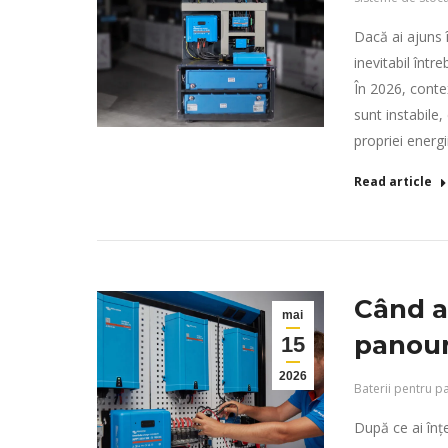
Dacă ai ajuns î
inevitabil într
În 2026, contex
sunt instabile
propriei energi
Read article
Când a
mai
panour
15
2026
Baterii pentru p
După ce ai înț