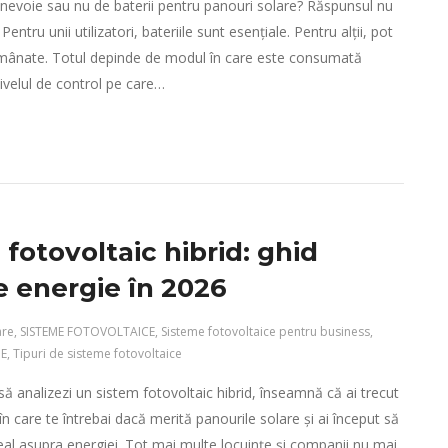
 nevoie sau nu de baterii pentru panouri solare? Răspunsul nu
Pentru unii utilizatori, bateriile sunt esențiale. Pentru alții, pot
 amânate. Totul depinde de modul în care este consumată
nivelul de control pe care…
fotovoltaic hibrid: ghid
e energie în 2026
are
,
SISTEME FOTOVOLTAICE
,
Sisteme fotovoltaice pentru business
,
E
,
Tipuri de sisteme fotovoltaice
să analizezi un sistem fotovoltaic hibrid, înseamnă că ai trecut
n care te întrebai dacă merită panourile solare și ai început să
real asupra energiei. Tot mai multe locuințe și companii nu mai