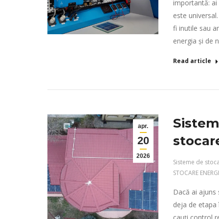
importantă: ai
este universal. 
fi inutile sau
energia și de 
Read article
Sistem 
apr.
stocar
20
2026
Sisteme de stoc
STOCARE ENERGI
Dacă ai ajuns 
deja de etapa î
cauți control 