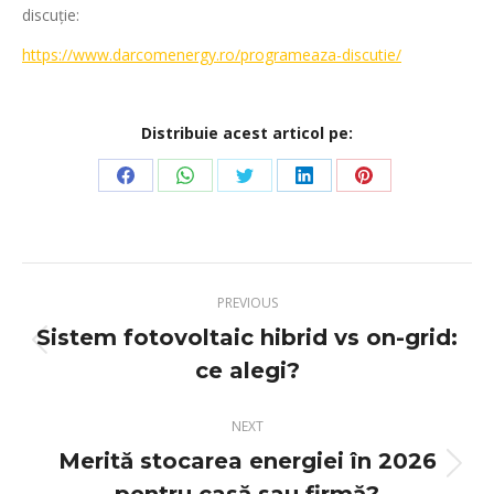
discuție:
https://www.darcomenergy.ro/programeaza-discutie/
Distribuie acest articol pe:
Share
Share
Share
Share
Share
on
on
on
on
on
Facebook
WhatsApp
Twitter
LinkedIn
Pinterest
Post
PREVIOUS
navigation
Sistem fotovoltaic hibrid vs on-grid:
Previous
ce alegi?
post:
NEXT
Merită stocarea energiei în 2026
Next