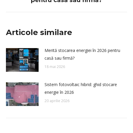
pentru casă sau firmă?
post:
Articole similare
Merită stocarea energiei în 2026 pentru
casă sau firmă?
18 mai 2026
Sistem fotovoltaic hibrid: ghid stocare
energie în 2026
20 aprilie 2026