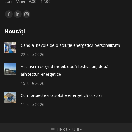
Luni - Vineri: 9:00 - 17:00
Find us on:
Facebook
Linkedin
Instagram
page
page
page
NoutățI
opens
opens
opens
in
in
in
Când ai nevoie de o soluție energetică personalizată
new
new
new
22 iulie 2026
window
window
window
Același microgrid mobil, două festivaluri, două
arhitecturi energetice
15 iulie 2026
Cum proiectezi o soluție energetică custom
11 iulie 2026
LINK-URI UTILE