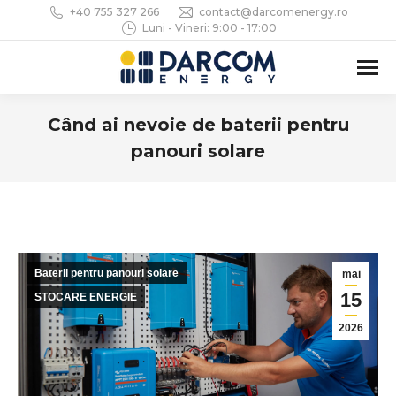
+40 755 327 266
contact@darcomenergy.ro
Luni - Vineri: 9:00 - 17:00
Când ai nevoie de baterii pentru
panouri solare
You are here:
Baterii pentru panouri solare
mai
15
STOCARE ENERGIE
2026