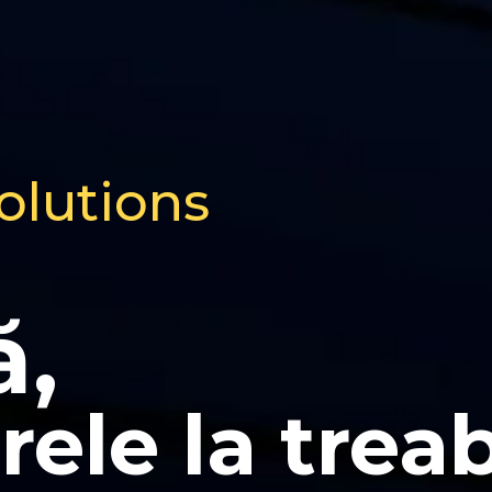
olutions
,
ele la trea