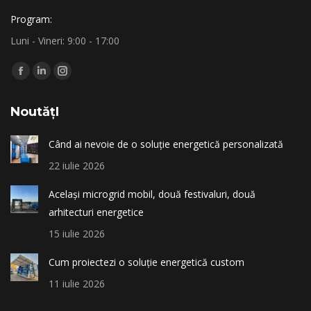
Program:
Luni - Vineri: 9:00 - 17:00
Find us on:
Facebook
Linkedin
Instagram
page
page
page
NoutățI
opens
opens
opens
in
in
in
Când ai nevoie de o soluție energetică personalizată
new
new
new
22 iulie 2026
window
window
window
Același microgrid mobil, două festivaluri, două
arhitecturi energetice
15 iulie 2026
Cum proiectezi o soluție energetică custom
11 iulie 2026