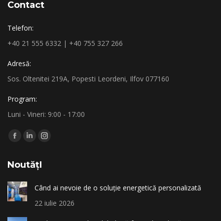
Contact
Telefon:
+40 21 555 6332 | +40 755 327 266
Adresă:
Sos. Oltenitei 219A, Popesti Leordeni, Ilfov 077160
Program:
Luni - Vineri: 9:00 - 17:00
Find us on:
Facebook
Linkedin
Instagram
page
page
page
NoutățI
opens
opens
opens
in
in
in
Când ai nevoie de o soluție energetică personalizată
new
new
new
22 iulie 2026
window
window
window