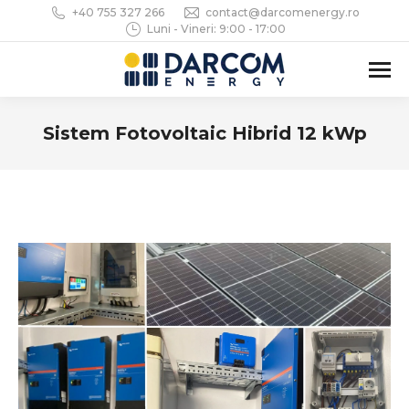
+40 755 327 266
contact@darcomenergy.ro
Luni - Vineri: 9:00 - 17:00
Sistem Fotovoltaic Hibrid 12 kWp
You are here: