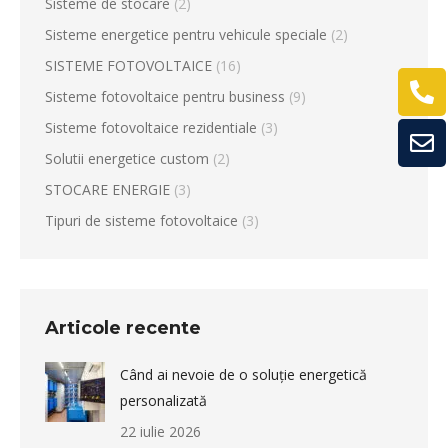
Sisteme de stocare
(2)
Sisteme energetice pentru vehicule speciale
(2)
SISTEME FOTOVOLTAICE
(16)
Sisteme fotovoltaice pentru business
(9)
Sisteme fotovoltaice rezidentiale
(3)
Solutii energetice custom
(2)
STOCARE ENERGIE
(3)
Tipuri de sisteme fotovoltaice
(3)
Articole recente
Când ai nevoie de o soluție energetică
personalizată
22 iulie 2026