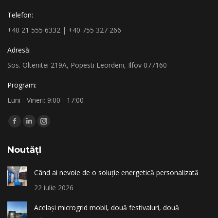
Telefon:
+40 21 555 6332 | +40 755 327 266
Adresă:
Sos. Oltenitei 219A, Popesti Leordeni, Ilfov 077160
Program:
Luni - Vineri: 9:00 - 17:00
Find us on:
Facebook
Linkedin
Instagram
page
page
page
NoutățI
opens
opens
opens
in
in
in
Când ai nevoie de o soluție energetică personalizată
new
new
new
22 iulie 2026
window
window
window
Același microgrid mobil, două festivaluri, două