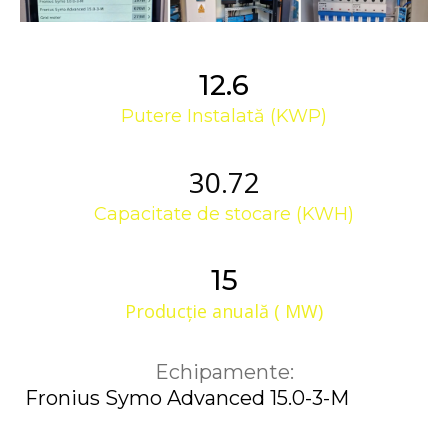
12.6
Putere Instalată (KWP)
30.72
Capacitate de stocare (KWH)
15
Producție anuală ( MW)
Echipamente:
Fronius Symo Advanced 15.0-3-M
MultiPlus-II 48/10000/140-100 230V