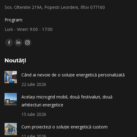
Sos. Oltenitei 219A, Popesti Leordeni, Ilfov 077160
Program:
Luni - Vineri: 9:00 - 17:00
Find us on:
Facebook
Linkedin
Instagram
page
page
page
NoutățI
opens
opens
opens
in
in
in
Când ai nevoie de o soluție energetică personalizată
new
new
new
22 iulie 2026
window
window
window
Același microgrid mobil, două festivaluri, două
arhitecturi energetice
15 iulie 2026
Cum proiectezi o soluție energetică custom
11 iulie 2026