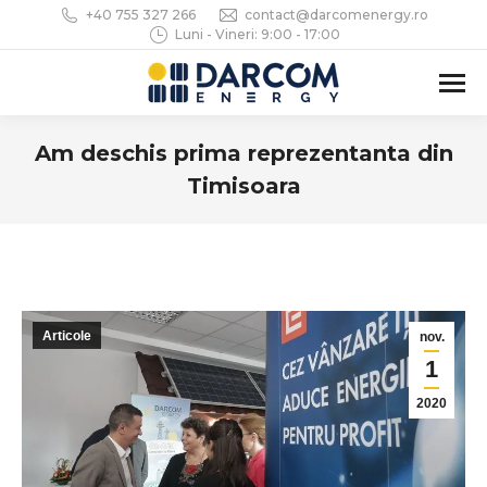
+40 755 327 266
contact@darcomenergy.ro
Luni - Vineri: 9:00 - 17:00
Am deschis prima reprezentanta din
Timisoara
You are here:
Articole
nov.
1
2020