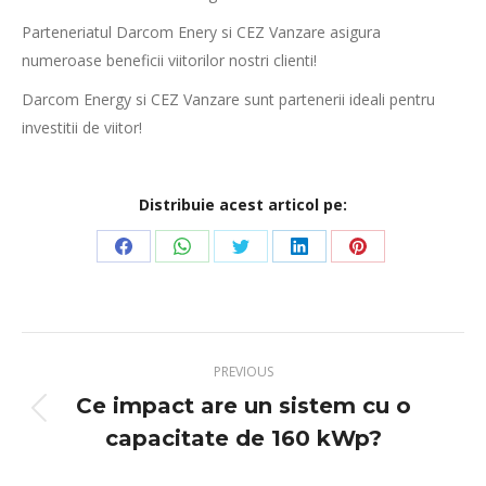
Parteneriatul Darcom Enery si CEZ Vanzare asigura
numeroase beneficii viitorilor nostri clienti!
Darcom Energy si CEZ Vanzare sunt partenerii ideali pentru
investitii de viitor!
Distribuie acest articol pe:
Share
Share
Share
Share
Share
on
on
on
on
on
Facebook
WhatsApp
Twitter
LinkedIn
Pinterest
Post
PREVIOUS
navigation
Ce impact are un sistem cu o
Previous
capacitate de 160 kWp?
post: