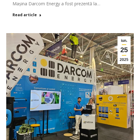
Mașina Darcom Energy a fost prezentă la…
Read article
iun.
25
2025