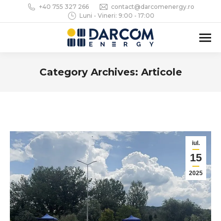
+40 755 327 266
contact@darcomenergy.ro
Luni - Vineri: 9:00 - 17:00
Category Archives:
Articole
You are here:
iul.
15
2025