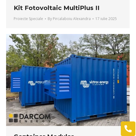
Kit Fotovoltaic MultiPlus II
Proiecte Speciale
By
Pircalaboiu Alexandra
17 iulie 2025