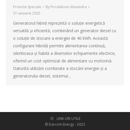
Proiecte Speciale
By
Pircalaboiu Alexandra
31 ianuarie 2025
Generatorul hibrid reprezintă o soluție energetică
versatilă și eficientă, combinând un generator diesel cu
o soluție de stocare a energiei de 40 kWh. Această
configurare hibridă permite alimentarea continuă,
silentioasa și fiabilă a diverselor echipamente electrice,
oferind un cost optimizat de alimentare cu motorină.
Datorită utilizării combinate a stocării energiei și a
generatorului diesel, sistemul…
LINK-URI UTILE
© Darcom Energy - 2023