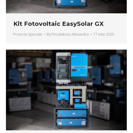
Kit Fotovoltaic EasySolar GX
Proiecte Speciale
By
Pircalaboiu Alexandra
17 iulie 2025