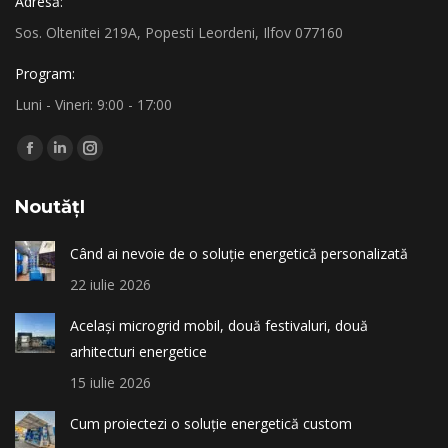
Adresă:
Sos. Oltenitei 219A, Popesti Leordeni, Ilfov 077160
Program:
Luni - Vineri: 9:00 - 17:00
Find us on:
Facebook
Linkedin
Instagram
page
page
page
NoutățI
opens
opens
opens
in
in
in
Când ai nevoie de o soluție energetică personalizată
new
new
new
22 iulie 2026
window
window
window
Același microgrid mobil, două festivaluri, două
arhitecturi energetice
15 iulie 2026
Cum proiectezi o soluție energetică custom