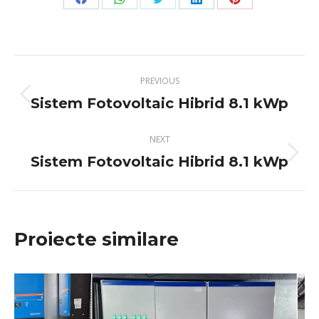
Share
Share
Share
Share
Share
on
on
on
on
on
Facebook
WhatsApp
Twitter
LinkedIn
Pinterest
Project
PREVIOUS
navigation
Sistem Fotovoltaic Hibrid 8.1 kWp
Previous
project:
NEXT
Sistem Fotovoltaic Hibrid 8.1 kWp
Next
project:
Proiecte similare