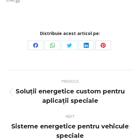
Distribuie acest articol pe:
Share
Share
Share
Share
Share
on
on
on
on
on
Facebook
WhatsApp
Twitter
LinkedIn
Pinterest
Post
PREVIOUS
navigation
Soluții energetice custom pentru
Previous
aplicații speciale
post:
NEXT
Sisteme energetice pentru vehicule
Next
speciale
post: