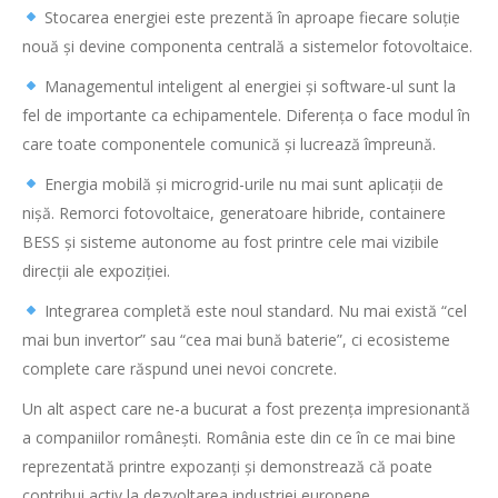
Stocarea energiei este prezentă în aproape fiecare soluție
nouă și devine componenta centrală a sistemelor fotovoltaice.
Managementul inteligent al energiei și software-ul sunt la
fel de importante ca echipamentele. Diferența o face modul în
care toate componentele comunică și lucrează împreună.
Energia mobilă și microgrid-urile nu mai sunt aplicații de
nișă. Remorci fotovoltaice, generatoare hibride, containere
BESS și sisteme autonome au fost printre cele mai vizibile
direcții ale expoziției.
Integrarea completă este noul standard. Nu mai există “cel
mai bun invertor” sau “cea mai bună baterie”, ci ecosisteme
complete care răspund unei nevoi concrete.
Un alt aspect care ne-a bucurat a fost prezența impresionantă
a companiilor românești. România este din ce în ce mai bine
reprezentată printre expozanți și demonstrează că poate
contribui activ la dezvoltarea industriei europene.