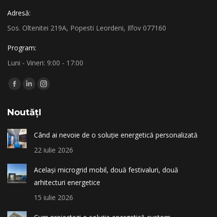
Adresă:
Sos. Oltenitei 219A, Popesti Leordeni, Ilfov 077160
Program:
Luni - Vineri: 9:00 - 17:00
Find us on:
Facebook
Linkedin
Instagram
page
page
page
NoutățI
opens
opens
opens
in
in
in
Când ai nevoie de o soluție energetică personalizată
new
new
new
22 iulie 2026
window
window
window
Același microgrid mobil, două festivaluri, două
arhitecturi energetice
15 iulie 2026