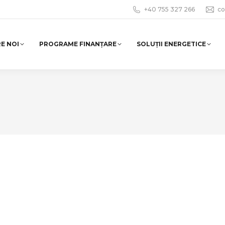
+40 755 327 266
co
E NOI
PROGRAME FINANȚARE
SOLUȚII ENERGETICE