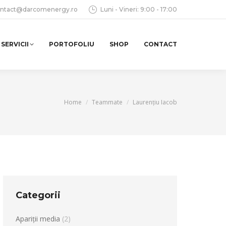
ntact@darcomenergy.ro
Luni - Vineri: 9:00 - 17:00
SERVICII
PORTOFOLIU
SHOP
CONTACT
You are here:
Home
Teammate
Laurențiu Iacob
Categorii
Apariții media
(2)