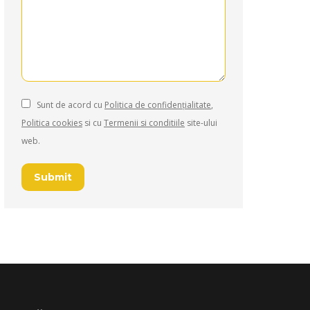
Sunt de acord cu
Politica de confidențialitate
,
Politica cookies
si cu
Termenii si conditiile
site-ului
web.
Submit