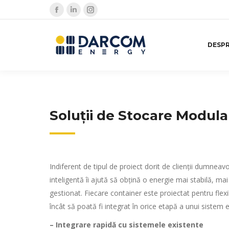
Facebook
Linkedin
Instagram
page
page
page
opens
opens
opens
DESPR
in
in
in
new
new
new
window
window
window
Soluții de Stocare Modula
Indiferent de tipul de proiect dorit de clienții dumneavo
inteligentă îi ajută să obțină o energie mai stabilă, ma
gestionat. Fiecare container este proiectat pentru flexi
încât să poată fi integrat în orice etapă a unui sistem 
– Integrare rapidă cu sistemele existente