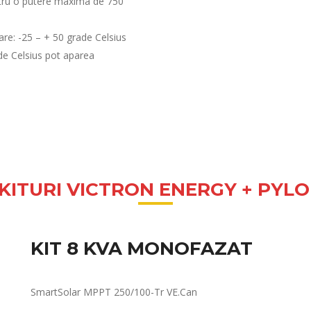
entru o putere maxima de 750
are: -25 – + 50 grade Celsius
de Celsius pot aparea
 KITURI VICTRON ENERGY + PYL
KIT 8 KVA MONOFAZAT
SmartSolar MPPT 250/100-Tr VE.Can