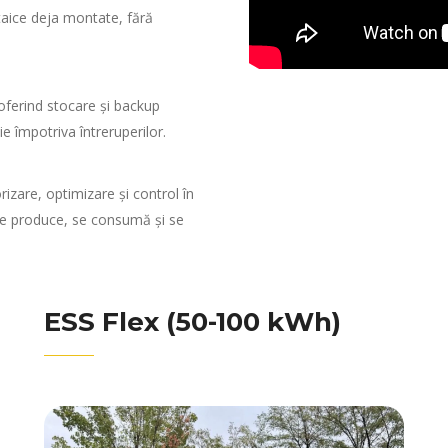
taice deja montate, fără
oferind stocare și backup
ie împotriva întreruperilor.
izare, optimizare și control în
m se produce, se consumă și se
ESS Flex (50-100 kWh)