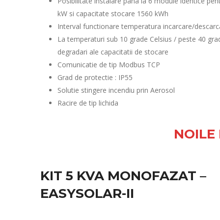
Posibilitate instalare pana la 6 module identice p
kW si capacitate stocare 1560 kWh
Interval functionare temperatura incarcare/descarc
La temperaturi sub 10 grade Celsius / peste 40 gra
degradari ale capacitatii de stocare
Comunicatie de tip Modbus TCP
Grad de protectie : IP55
Solutie stingere incendiu prin Aerosol
Racire de tip lichida
NOILE
KIT 5 KVA MONOFAZAT –
EASYSOLAR-II