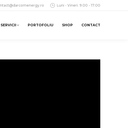
ntact@darcomenergy.ro
Luni - Vineri: 9:00 - 17:00
SERVICII
PORTOFOLIU
SHOP
CONTACT