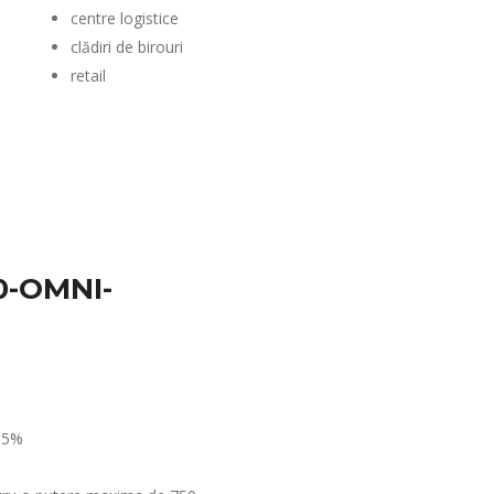
centre logistice
clădiri de birouri
retail
0-OMNI-
 95%