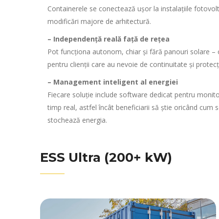
Containerele se conectează ușor la instalațiile fotovol
modificări majore de arhitectură.
– Independență reală față de rețea
Pot funcționa autonom, chiar și fără panouri solare – 
pentru clienții care au nevoie de continuitate și protecț
– Management inteligent al energiei
Fiecare soluție include software dedicat pentru monitor
timp real, astfel încât beneficiarii să știe oricând cu
stochează energia.
ESS Ultra (200+ kW)