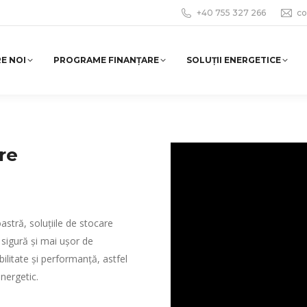
+40 755 327 266
co
E NOI
PROGRAME FINANȚARE
SOLUȚII ENERGETICE
re
astră, soluțiile de stocare
i sigură și mai ușor de
bilitate și performanță, astfel
energetic.