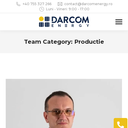
+40 755 327 266
contact@darcomenergy.ro
Luni - Vineri: 9:00 - 17:00
Team Category:
Productie
You are here: