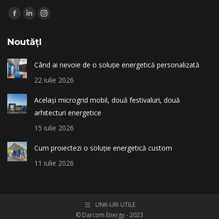
Find us on:
Facebook
Linkedin
Instagram
page
page
page
NoutățI
opens
opens
opens
in
in
in
Când ai nevoie de o soluție energetică personalizată
new
new
new
22 iulie 2026
window
window
window
Același microgrid mobil, două festivaluri, două
arhitecturi energetice
15 iulie 2026
Cum proiectezi o soluție energetică custom
11 iulie 2026
LINK-URI UTILE
© Darcom Energy - 2023